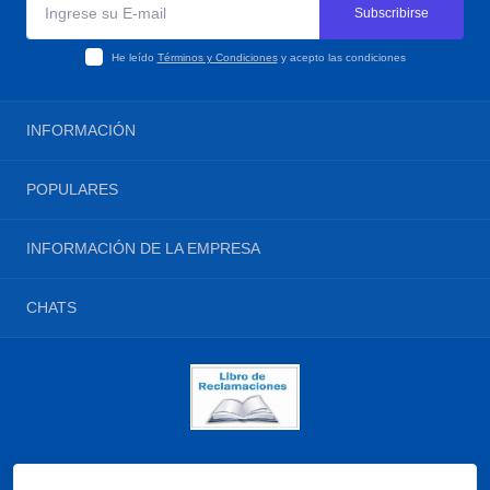
Subscribirse
He leído
Términos y Condiciones
y acepto las condiciones
INFORMACIÓN
Términos y Condiciones
POPULARES
Política de Privacidad
Libro de Reclamaciones
Dispensadores y Pulverizadores
INFORMACIÓN DE LA EMPRESA
Consulte su comprobante 🧾
Escobas Plásticas
Contáctenos
Escobas de Paja
PROLIDER EMPRESARIAL S.A.C.
Devoluciones
CHATS
Escobillas
RUC: 20601043557
Mapa del sitio
Mz. E1 Lt. 8 Urbanización Industrial El Lucumo
Escobillones Industriales
WhatsApp
Marcas
Lurin - Lima - Lima
Esponjas
Felpudos y Tapetes
ventas@prolider.pe
Productos en Liquidación
Lunes a Viernes 8:00am - 6:00pm
Sábados 8:00am - 1:00pm
Desarrollado por
Miguel B