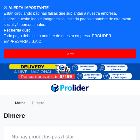
🚨
ALERTA IMPORTANTE
Están circulando páginas falsas que suplantan a nuestra empresa.
Utilizan nuestro logo e imágenes solicitando pagos a nombre de otra razón
social y/o persona natural.
Recuerda que:
Todo pago debe ser a nombre de nuestra empresa: PROLIDER
EMPRESARIAL S.A.C.
Cerrar
Marca
Dimerc
Dimerc
No hay productos para listar.