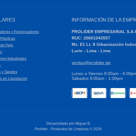
LARES
INFORMACIÓN DE LA EMP
PROLIDER EMPRESARIAL S.A.
dores y Pulverizadores
RUC: 20601043557
Plásticas
Mz. E1 Lt. 8 Urbanización Indu
 de Paja
Lurin - Lima - Lima
as
nes Industriales
ventas@prolider.pe
s
 y Tapetes
Lunes a Viernes 8:00am - 6:00p
Sábados 8:00am - 1:00pm
s en Liquidación
Desarrollado por
Miguel B
Prolider - Productos de Limpieza © 2026