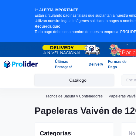
🚨
ALERTA IMPORTANTE
Están circulando páginas falsas que suplantan a nuestra emp
Utilizan nuestro logo e imágenes solicitando pagos a nombre 
Recuerda que:
Todo pago debe ser a nombre de nuestra empresa: PROLI
Últimas
Formas de
Delivery
Entregas!
Pago
Catálogo
Tachos de Basura y Contenedores
Papeleras Vaivé
Papeleras Vaivén de 12
Categorías
No 