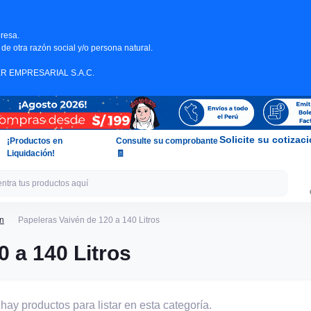
resa.
de otra razón social y/o persona natural.
DER EMPRESARIAL S.A.C.
Solicite su cotizac
¡Productos en
Consulte su comprobante
Liquidación!
🧾
n
Papeleras Vaivén de 120 a 140 Litros
0 a 140 Litros
hay productos para listar en esta categoría.