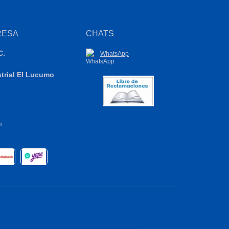
RESA
CHATS
C.
WhatsApp
strial El Lucumo
m