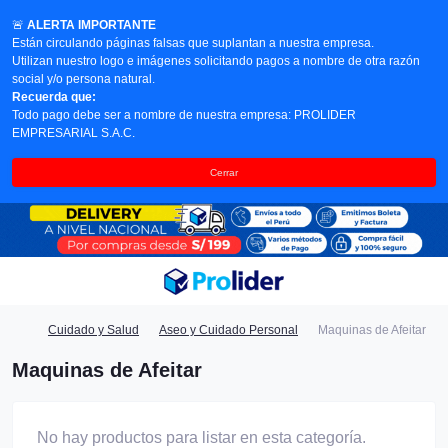
🚨
ALERTA IMPORTANTE
Están circulando páginas falsas que suplantan a nuestra empresa.
Utilizan nuestro logo e imágenes solicitando pagos a nombre de otra razón
social y/o persona natural.
Recuerda que:
Todo pago debe ser a nombre de nuestra empresa: PROLIDER
EMPRESARIAL S.A.C.
Cerrar
Cuidado y Salud
Aseo y Cuidado Personal
Maquinas de Afeitar
Maquinas de Afeitar
No hay productos para listar en esta categoría.