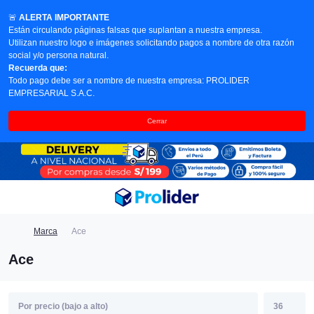
🚨
ALERTA IMPORTANTE
Están circulando páginas falsas que suplantan a nuestra empresa.
Utilizan nuestro logo e imágenes solicitando pagos a nombre de otra razón
social y/o persona natural.
Recuerda que:
Todo pago debe ser a nombre de nuestra empresa: PROLIDER
EMPRESARIAL S.A.C.
Cerrar
Marca
Ace
Ace