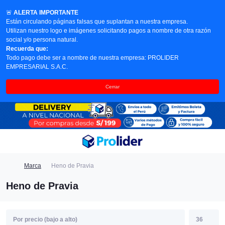
🚨
ALERTA IMPORTANTE
Están circulando páginas falsas que suplantan a nuestra empresa.
Utilizan nuestro logo e imágenes solicitando pagos a nombre de otra razón
social y/o persona natural.
Recuerda que:
Todo pago debe ser a nombre de nuestra empresa: PROLIDER
EMPRESARIAL S.A.C.
Cerrar
Marca
Heno de Pravia
Heno de Pravia