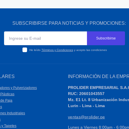
SUBSCRIBIRSE PARA NOTICIAS Y PROMOCIONES:
Subscribirse
He leído
Términos y Condiciones
y acepto las condiciones
LARES
INFORMACIÓN DE LA EMP
PROLIDER EMPRESARIAL S.A.
dores y Pulverizadores
RUC: 20601043557
Plásticas
Mz. E1 Lt. 8 Urbanización Indu
 de Paja
Lurin - Lima - Lima
as
nes Industriales
ventas@prolider.pe
s
 y Tapetes
Lunes a Viernes 8:00am - 6:00p