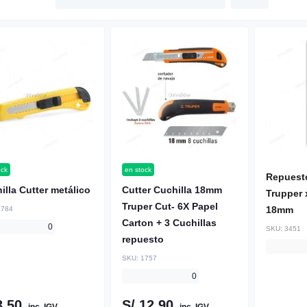
ock
en stock
Repuesto
illa Cutter metálico
Cutter Cuchilla 18mm
Trupper 
Truper Cut- 6X Papel
18mm
1784
Carton + 3 Cuchillas
0
SKU:
3451
repuesto
SKU:
1757
0
3.50
S/ 12.90