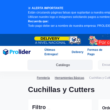
🚨
ALERTA IMPORTANTE
Están circulando páginas falsas que suplantan a nuestra emp
Utilizan nuestro logo e imágenes solicitando pagos a nombre 
Recuerda que:
Todo pago debe ser a nombre de nuestra empresa: PROLI
Últimas
Formas de
Delivery
Entregas!
Pago
Catálogo
Ferretería
Herramientas Básicas
Cuchillas y Cut
Cuchillas y Cutters
Filtro
Ord