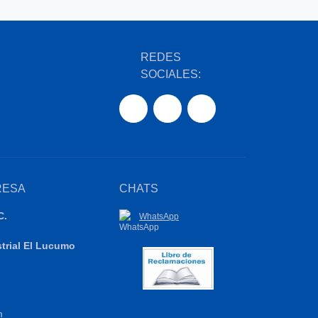
REDES
SOCIALES:
RESA
CHATS
C.
WhatsApp
strial El Lucumo
m