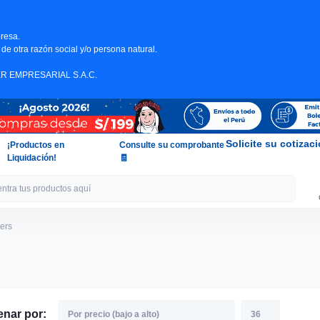
resa.
de otra razón social y/o persona natural.
DER EMPRESARIAL S.A.C.
Solicite su cotizac
¡Productos en
Consulte su comprobante
Liquidación!
🧾
ters
enar por: