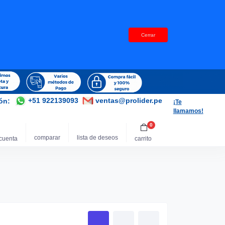
Cerrar
+51 922139093
ventas@prolider.pe
ión:
¡Te
llamamos!
0
comparar
lista de deseos
cuenta
carrito