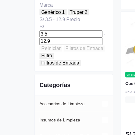
Marca
Genérico
1
Truper
2
S/
3.5
-
12.9
Precio
S/
-
Reiniciar
Filtros de Entrada
Filtro
Filtros de Entrada
en st
Cuch
Categorías
SKU:
Accesorios de Limpieza
Baldes y Trapeadores
Insumos de Limpieza
S/ 