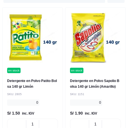
en stock
en stock
Detergente en Polvo Patito Bol
Detergente en Polvo Sapolio B
sa 140 gr Limón
olsa 140 gr Limón (Amarillo)
SKU:
2805
SKU:
1151
0
0
S/ 1.50
S/ 1.90
inc. IGV
inc. IGV