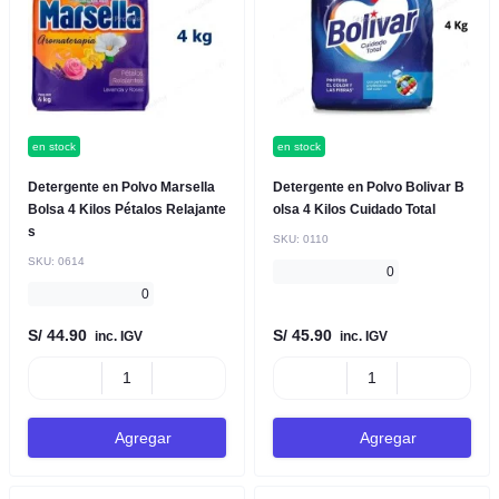
en stock
en stock
Detergente en Polvo Marsella
Detergente en Polvo Bolivar B
Bolsa 4 Kilos Pétalos Relajante
olsa 4 Kilos Cuidado Total
s
SKU:
0110
SKU:
0614
0
0
S/ 44.90
S/ 45.90
inc. IGV
inc. IGV
Agregar
Agregar