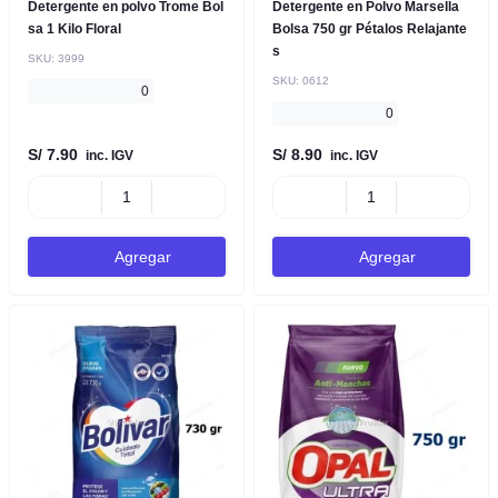
Detergente en polvo Trome Bol
Detergente en Polvo Marsella
sa 1 Kilo Floral
Bolsa 750 gr Pétalos Relajante
s
SKU:
3999
SKU:
0612
0
0
S/ 7.90
S/ 8.90
inc. IGV
inc. IGV
Agregar
Agregar