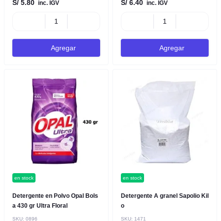
S/ 5.80
S/ 6.40
inc. IGV
inc. IGV
Agregar
Agregar
en stock
en stock
Detergente en Polvo Opal Bols
Detergente A granel Sapolio Kil
a 430 gr Ultra Floral
o
SKU:
0896
SKU:
1471