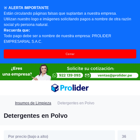
🚨
ALERTA IMPORTANTE
Están circulando páginas falsas que suplantan a nuestra empresa.
Utilizan nuestro logo e imágenes solicitando pagos a nombre de otra razón
social y/o persona natural.
Recuerda que:
Todo pago debe ser a nombre de nuestra empresa: PROLIDER
EMPRESARIAL S.A.C.
Cerrar
Insumos de Limpieza
Detergentes en Polvo
Detergentes en Polvo