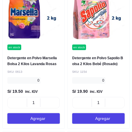
en stock
en stock
Detergente en Polvo Marsella
Detergente en Polvo Sapolio B
Bolsa 2 Kilos Lavanda Rosas
olsa 2 Kilos Bebé (Rosado)
SKU:
0613
SKU:
1154
0
0
S/ 19.50
S/ 19.90
inc. IGV
inc. IGV
Agregar
Agregar