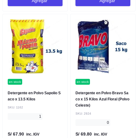
Agregar
Agregar
en stock
en stock
Detergente en Polvo Sapolio S
Detergente en Polvo Bravo Sa
aco x 13.5 Kilos
co x 15 Kilos Azul Floral (Polvo
Celeste)
SKU:
1162
SKU:
2924
1
0
S/ 67.90
S/ 69.80
inc. IGV
inc. IGV