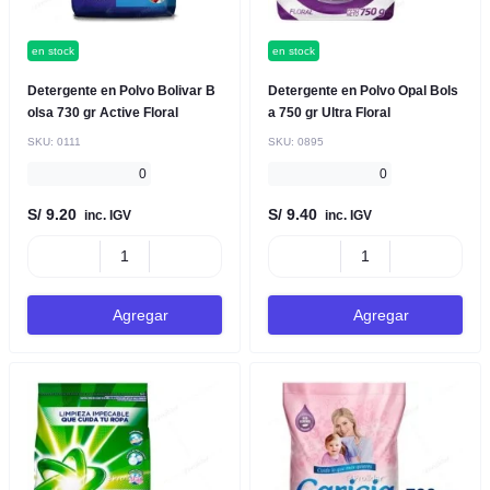
en stock
en stock
Detergente en Polvo Bolivar B
Detergente en Polvo Opal Bols
olsa 730 gr Active Floral
a 750 gr Ultra Floral
SKU:
0111
SKU:
0895
0
0
S/ 9.20
S/ 9.40
inc. IGV
inc. IGV
Agregar
Agregar