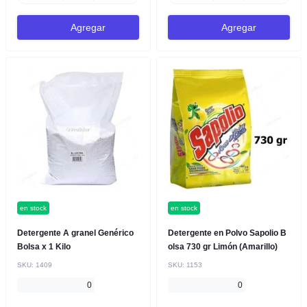
Agregar
Agregar
en stock
en stock
Detergente A granel Genérico
Detergente en Polvo Sapolio B
Bolsa x 1 Kilo
olsa 730 gr Limón (Amarillo)
SKU:
1409
SKU:
1153
0
0