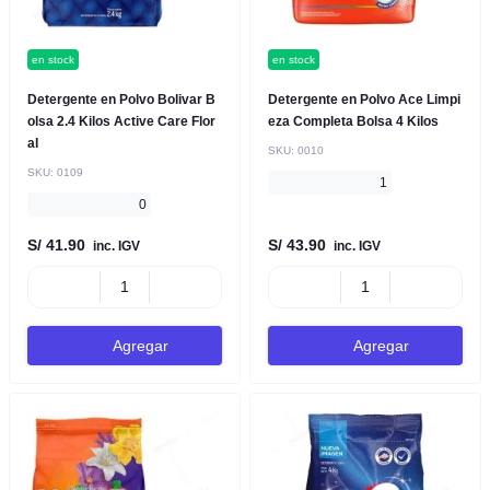
en stock
en stock
Detergente en Polvo Bolivar B
Detergente en Polvo Ace Limpi
olsa 2.4 Kilos Active Care Flor
eza Completa Bolsa 4 Kilos
al
SKU:
0010
SKU:
0109
1
0
S/ 41.90
S/ 43.90
inc. IGV
inc. IGV
Agregar
Agregar