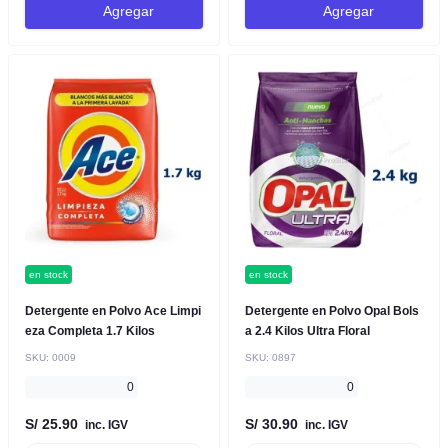
Agregar
Agregar
en stock
en stock
Detergente en Polvo Ace Limpi
Detergente en Polvo Opal Bols
eza Completa 1.7 Kilos
a 2.4 Kilos Ultra Floral
SKU:
0009
SKU:
0897
0
0
S/ 25.90
S/ 30.90
inc. IGV
inc. IGV