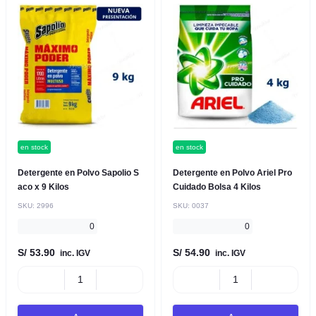
en stock
en stock
Detergente en Polvo Sapolio S
Detergente en Polvo Ariel Pro
aco x 9 Kilos
Cuidado Bolsa 4 Kilos
SKU:
2996
SKU:
0037
0
0
S/ 53.90
S/ 54.90
inc. IGV
inc. IGV