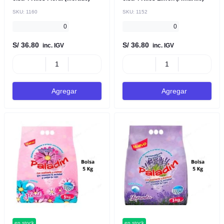
SKU:
1160
SKU:
1152
0
0
S/ 36.80
S/ 36.80
inc. IGV
inc. IGV
Agregar
Agregar
en stock
en stock