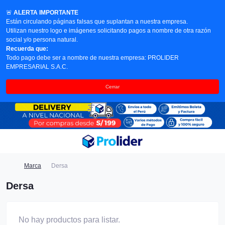
🚨
ALERTA IMPORTANTE
Están circulando páginas falsas que suplantan a nuestra empresa.
Utilizan nuestro logo e imágenes solicitando pagos a nombre de otra razón
social y/o persona natural.
Recuerda que:
Todo pago debe ser a nombre de nuestra empresa: PROLIDER
EMPRESARIAL S.A.C.
Cerrar
Marca
Dersa
Dersa
No hay productos para listar.