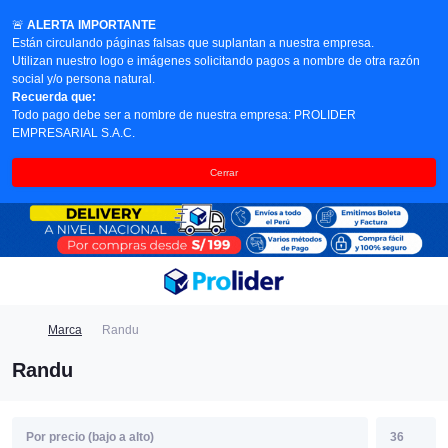
🚨
ALERTA IMPORTANTE
Están circulando páginas falsas que suplantan a nuestra empresa.
Utilizan nuestro logo e imágenes solicitando pagos a nombre de otra razón
social y/o persona natural.
Recuerda que:
Todo pago debe ser a nombre de nuestra empresa: PROLIDER
EMPRESARIAL S.A.C.
Cerrar
Marca
Randu
Randu