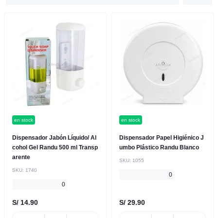
en stock
en stock
Dispensador Jabón Líquido/ Al
Dispensador Papel Higiénico J
cohol Gel Randu 500 ml Transp
umbo Plástico Randu Blanco
arente
SKU:
1055
SKU:
1740
0
0
S/ 14.90
S/ 29.90