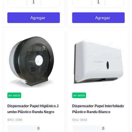
Agregar
Agregar
en stock
en stock
Dispensador Papel Higiénico J
Dispensador Papel Interfoliado
umbo Plástico Randu Negro
Plástico Randu Blanco
SKU:
2380
SKU:
0633
0
0