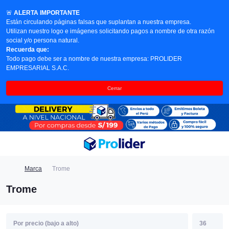
🚨
ALERTA IMPORTANTE
Están circulando páginas falsas que suplantan a nuestra empresa.
Utilizan nuestro logo e imágenes solicitando pagos a nombre de otra razón
social y/o persona natural.
Recuerda que:
Todo pago debe ser a nombre de nuestra empresa: PROLIDER
EMPRESARIAL S.A.C.
Cerrar
Marca
Trome
Trome