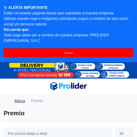
🚨
ALERTA IMPORTANTE
Están circulando páginas falsas que suplantan a nuestra empresa.
Utilizan nuestro logo e imágenes solicitando pagos a nombre de otra razón
social y/o persona natural.
Recuerda que:
Todo pago debe ser a nombre de nuestra empresa: PROLIDER
EMPRESARIAL S.A.C.
Cerrar
Marca
Premio
Premio