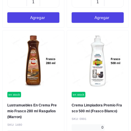
Agregar
Agregar
en stock
en stock
Lustramuebles En Crema Pre
Crema Limpiadora Premio Fra
mio Frasco 280 ml Rasguños
sco 500 ml (Frasco Blanco)
(Marron)
SKU:
0991
SKU:
1480
0