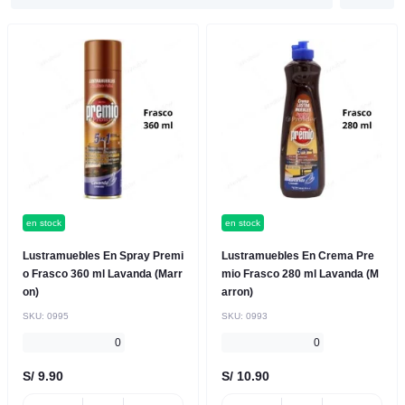
en stock
en stock
Lustramuebles En Spray Premi
Lustramuebles En Crema Pre
o Frasco 360 ml Lavanda (Marr
mio Frasco 280 ml Lavanda (M
on)
arron)
SKU:
0995
SKU:
0993
0
0
S/ 9.90
S/ 10.90