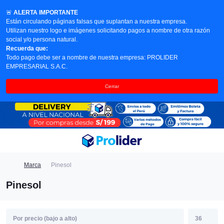
🚨
ALERTA IMPORTANTE
Están circulando páginas falsas que suplantan a nuestra empresa.
Utilizan nuestro logo e imágenes solicitando pagos a nombre de otra razón
social y/o persona natural.
Recuerda que:
Todo pago debe ser a nombre de nuestra empresa: PROLIDER
EMPRESARIAL S.A.C.
Cerrar
Marca
Pinesol
Pinesol