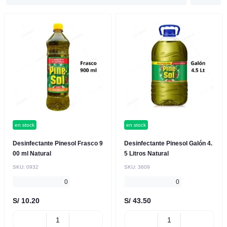
en stock
en stock
Desinfectante Pinesol Frasco 9
Desinfectante Pinesol Galón 4.
00 ml Natural
5 Litros Natural
SKU:
0932
SKU:
3609
0
0
S/ 10.20
S/ 43.50