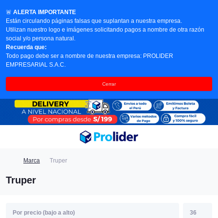
🚨
ALERTA IMPORTANTE
Están circulando páginas falsas que suplantan a nuestra empresa.
Utilizan nuestro logo e imágenes solicitando pagos a nombre de otra razón
social y/o persona natural.
Recuerda que:
Todo pago debe ser a nombre de nuestra empresa: PROLIDER
EMPRESARIAL S.A.C.
Cerrar
Marca
Truper
Truper