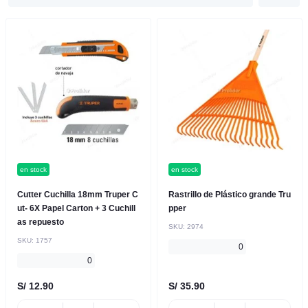
en stock
en stock
Cutter Cuchilla 18mm Truper C
Rastrillo de Plástico grande Tru
ut- 6X Papel Carton + 3 Cuchill
pper
as repuesto
SKU:
2974
SKU:
1757
0
0
S/ 12.90
S/ 35.90