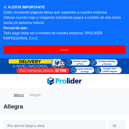
🚨
ALERTA IMPORTANTE
Están circulando páginas falsas que suplantan a nuestra empresa.
Utilizan nuestro logo e imágenes solicitando pagos a nombre de otra razón
social y/o persona natural.
Recuerda que:
Todo pago debe ser a nombre de nuestra empresa: PROLIDER
EMPRESARIAL S.A.C.
Cerrar
Marca
Allegra
Allegra